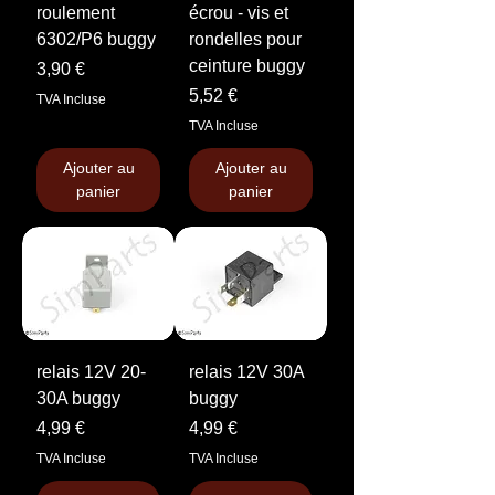
roulement
écrou - vis et
6302/P6 buggy
rondelles pour
ceinture buggy
Prix
3,90 €
Prix
5,52 €
TVA Incluse
TVA Incluse
Ajouter au
Ajouter au
panier
panier
relais 12V 20-
relais 12V 30A
30A buggy
buggy
Prix
Prix
4,99 €
4,99 €
TVA Incluse
TVA Incluse