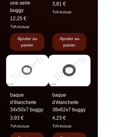
une serie
Prix
3,81 €
buggy
TVA Incluse
Prix
12,25 €
TVA Incluse
Ajouter au
Ajouter au
panier
panier
baque
baque
d'étancheite
d'étancheite
34x50x7 buggy
38x62x7 buggy
Prix
Prix
3,93 €
4,23 €
TVA Incluse
TVA Incluse