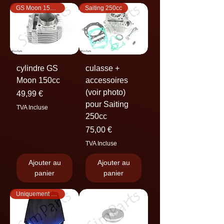
GS Moon 150cc
Saiting 250cc
cylindre GS
culasse +
Moon 150cc
accessoires
(voir photo)
Prix
49,99 €
pour Saiting
TVA Incluse
250cc
Prix
75,00 €
TVA Incluse
Ajouter au
Ajouter au
panier
panier
Uniquement en bleu!