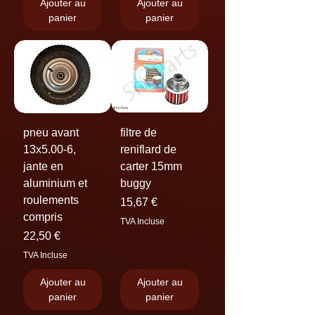
Ajouter au
Ajouter au
panier
panier
pneu avant
filtre de
13x5.00-6,
reniflard de
jante en
carter 15mm
aluminium et
buggy
roulements
Prix
15,67 €
compris
TVA Incluse
Prix
22,50 €
TVA Incluse
Ajouter au
Ajouter au
panier
panier