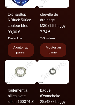
toit hardtop
cheville de
NBluck 500cc
drainage
couleur bleu
M30x1.5 buggy
Prix
Prix
99,00 €
7,74 €
TVA Incluse
TVA Incluse
Ajouter au
Ajouter au
panier
panier
roulement à
baque
billes avec
d'étancheite
sillon 160074-Z
28x42x7 buggy