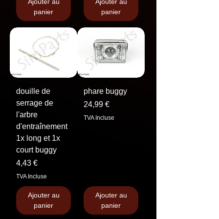
Ajouter au
Ajouter au
panier
panier
douille de
phare buggy
serrage de
Prix
24,99 €
l'arbre
TVA Incluse
d'entraînement
1x long et 1x
court buggy
Prix
4,43 €
TVA Incluse
Ajouter au
Ajouter au
panier
panier