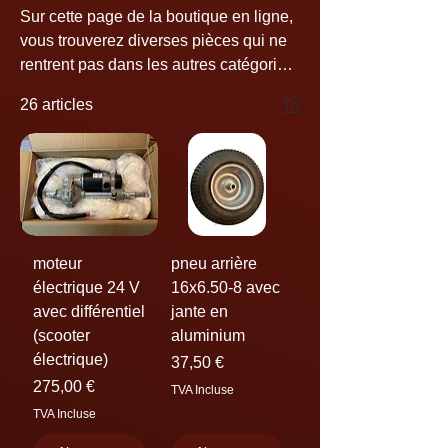
Sur cette page de la boutique en ligne,
vous trouverez diverses pièces qui ne
rentrent pas dans les autres catégories,
comme un cylindre pour une GS Moon
26 articles
Tri
150cc, une culasse avec accessoires
pour une Saiting 250cc, un hardtop
pour une NBluck 500cc, etc.
moteur
pneu arrière
électrique 24 V
16x6.50-8 avec
avec différentiel
jante en
(scooter
aluminium
électrique)
Prix
37,50 €
Prix
275,00 €
TVA Incluse
TVA Incluse