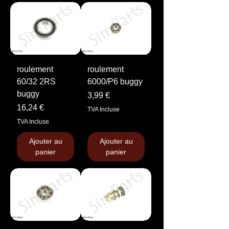
roulement
roulement
60/32 2RS
6000/P6 buggy
buggy
Prix
3,99 €
Prix
16,24 €
TVA Incluse
TVA Incluse
Ajouter au
Ajouter au
panier
panier