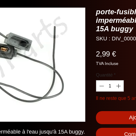
porte-fusib
imperméable
15A buggy
SKU : DIV_000
Prix
2,99 €
TVA Incluse
Quantité
*
Il ne reste que 5 ar
Aj
erméable à l'eau jusqu'à 15A buggy.
Comm