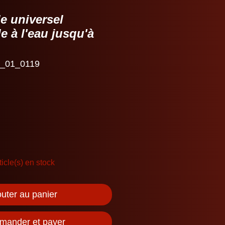
le universel
 à l'eau jusqu'à
0_01_0119
ticle(s) en stock
outer au panier
ander et payer