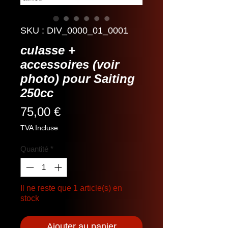
SKU : DIV_0000_01_0001
culasse +
accessoires (voir
photo) pour Saiting
250cc
Prix
75,00 €
TVA Incluse
Quantité
*
Il ne reste que 1 article(s) en
stock
Ajouter au panier