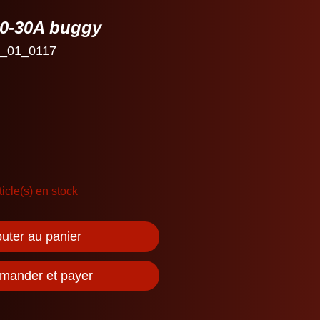
20-30A buggy
0_01_0117
ticle(s) en stock
outer au panier
ander et payer