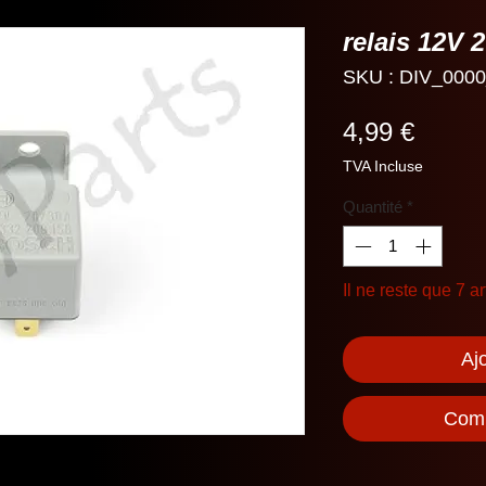
relais 12V 
SKU : DIV_000
Prix
4,99 €
TVA Incluse
Quantité
*
Il ne reste que 7 ar
Aj
Comm