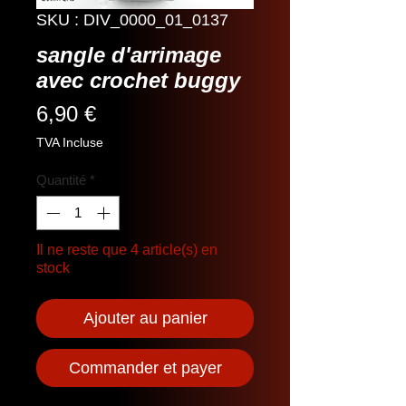
SKU : DIV_0000_01_0137
sangle d'arrimage
avec crochet buggy
Prix
6,90 €
TVA Incluse
Quantité
*
Il ne reste que 4 article(s) en
stock
Ajouter au panier
Commander et payer