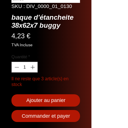
SKU : DIV_0000_01_0130
baque d'étancheite
38x62x7 buggy
Prix
4,23 €
TVA Incluse
Quantité
*
Il ne reste que 3 article(s) en
stock
Ajouter au panier
Commander et payer