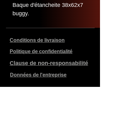
Baque d'étancheite 38x62x7
buggy.
Conditions de livraison
Politique de confidentialité
Clause de non-responsabilité
Données de l'entreprise
Les prix indiqués sont en €, TVA de 21% incluse, hors
frais d'expédition. Les commandes passées et payées
sont expédiées dans les 5 jours ouvrables.
Les commandes non payées expirent après 1 semaine.
Tous droits réservés.