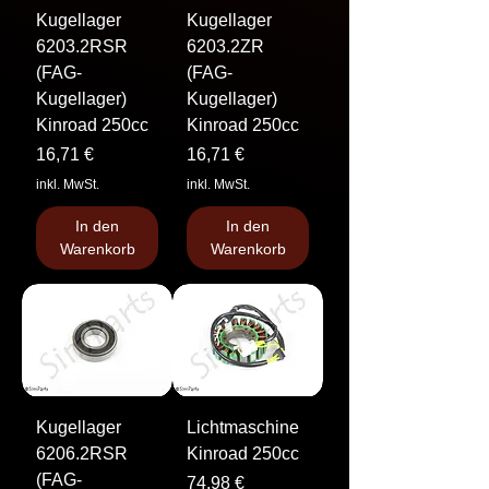
Kugellager
Kugellager
6203.2RSR
6203.2ZR
(FAG-
(FAG-
Kugellager)
Kugellager)
Kinroad 250cc
Kinroad 250cc
Preis
Preis
16,71 €
16,71 €
inkl. MwSt.
inkl. MwSt.
In den
In den
Warenkorb
Warenkorb
Kugellager
Lichtmaschine
6206.2RSR
Kinroad 250cc
(FAG-
Preis
74,98 €