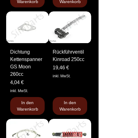
Warenkorb
Warenkorb
Dichtung
Rückführventil
Kettenspanner
Kinroad 250cc
GS Moon
Preis
19,46 €
260cc
inkl. MwSt.
Preis
4,04 €
inkl. MwSt.
In den
In den
Warenkorb
Warenkorb