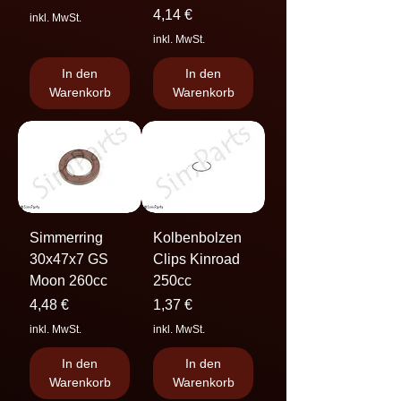
Preis
4,14 €
inkl. MwSt.
inkl. MwSt.
In den
In den
Warenkorb
Warenkorb
Simmerring
Kolbenbolzen
30x47x7 GS
Clips Kinroad
Moon 260cc
250cc
Preis
Preis
4,48 €
1,37 €
inkl. MwSt.
inkl. MwSt.
In den
In den
Warenkorb
Warenkorb