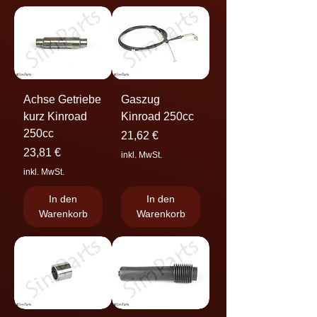
Achse Getriebe
Gaszug
kurz Kinroad
Kinroad 250cc
250cc
Preis
21,62 €
Preis
23,81 €
inkl. MwSt.
inkl. MwSt.
In den
In den
Warenkorb
Warenkorb