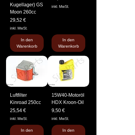
Kugellager) GS
inkl. MwSt.
Moon 260cc
Preis
29,52 €
inkl. MwSt.
In den
In den
Warenkorb
Warenkorb
Luftfilter
15W40-Motoröl
Kinroad 250cc
HDX Kroon-Oil
Preis
Preis
25,54 €
9,50 €
inkl. MwSt.
inkl. MwSt.
In den
In den