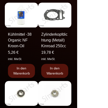
Kühlmittel -38
Zylinderkopfdic
Organic NF
htung (Metall)
Kroon-Oil
Kinroad 250cc
Preis
Preis
5,26 €
19,78 €
inkl. MwSt.
inkl. MwSt.
In den
In den
Warenkorb
Warenkorb