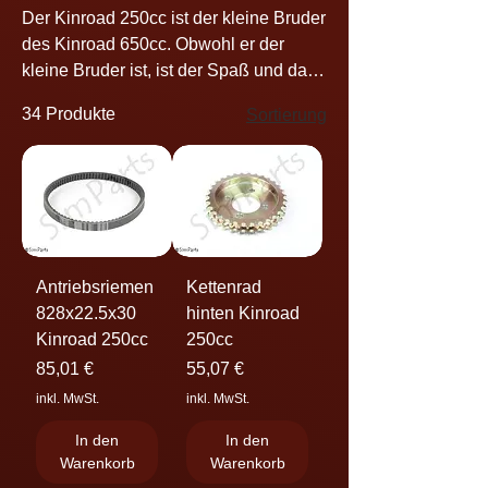
Der Kinroad 250cc ist der kleine Bruder
des Kinroad 650cc. Obwohl er der
kleine Bruder ist, ist der Spaß und das
Vergnügen nicht weniger!
34 Produkte
Sortierung
Antriebsriemen
Kettenrad
828x22.5x30
hinten Kinroad
Kinroad 250cc
250cc
Preis
Preis
85,01 €
55,07 €
inkl. MwSt.
inkl. MwSt.
In den
In den
Warenkorb
Warenkorb