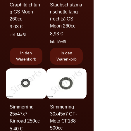
Graphitdichtun
Staubschutzma
g GS Moon
nschette lang
260cc
(rechts) GS
Moon 260cc
Preis
9,03 €
Preis
8,93 €
inkl. MwSt.
inkl. MwSt.
In den
In den
Warenkorb
Warenkorb
Simmerring
Simmerring
25x47x7
30x45x7 CF-
Kinroad 250cc
Moto CF188
500cc
Preis
5,40 €