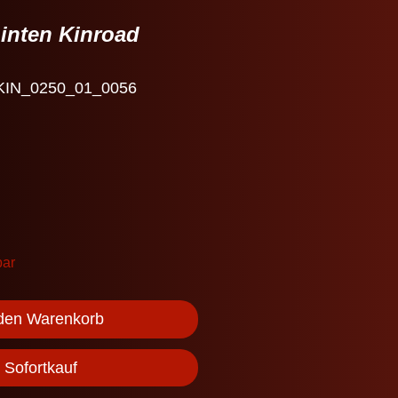
hinten Kinroad
 KIN_0250_01_0056
bar
 den Warenkorb
Sofortkauf