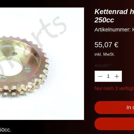
Kettenrad 
250cc
Artikelnummer:
Preis
55,07 €
inkl. MwSt.
Anzahl
*
Nur noch 3 verfüg
In
50cc.