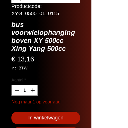
Productcode:
XYG_0500_01_0115
bus
voorwielophanging
boven XY 500cc
Xing Yang 500cc
Prijs
€ 13,16
incl.BTW
Aantal
*
Nog maar 1 op voorraad
In winkelwagen