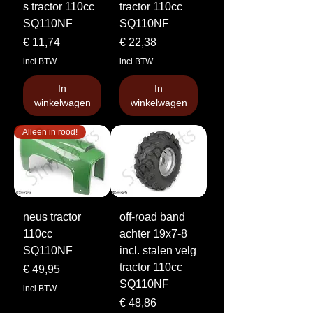
s tractor 110cc
tractor 110cc
SQ110NF
SQ110NF
Prijs
Prijs
€ 11,74
€ 22,38
incl.BTW
incl.BTW
In
In
winkelwagen
winkelwagen
Alleen in rood!
neus tractor
off-road band
110cc
achter 19x7-8
SQ110NF
incl. stalen velg
tractor 110cc
Prijs
€ 49,95
SQ110NF
incl.BTW
Prijs
€ 48,86