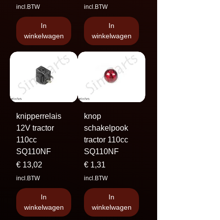
incl.BTW
incl.BTW
In
In
winkelwagen
winkelwagen
knipperrelais
knop
12V tractor
schakelpook
110cc
tractor 110cc
SQ110NF
SQ110NF
Prijs
Prijs
€ 13,02
€ 1,31
incl.BTW
incl.BTW
In
In
winkelwagen
winkelwagen