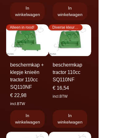
In
In
winkelwagen
winkelwagen
Alleen in rood!
Diverse kleuren!
beschermkap +
beschermkap
klepje knieën
tractor 110cc
tractor 110cc
SQ110NF
SQ110NF
Prijs
€ 16,54
Prijs
€ 22,98
incl.BTW
incl.BTW
In
In
winkelwagen
winkelwagen