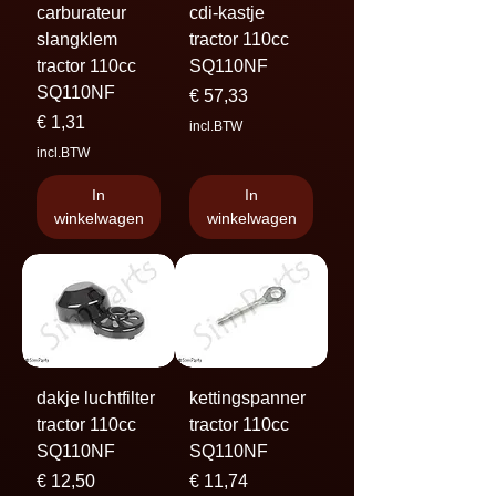
carburateur
cdi-kastje
slangklem
tractor 110cc
tractor 110cc
SQ110NF
SQ110NF
Prijs
€ 57,33
Prijs
€ 1,31
incl.BTW
incl.BTW
In
In
winkelwagen
winkelwagen
dakje luchtfilter
kettingspanner
tractor 110cc
tractor 110cc
SQ110NF
SQ110NF
Prijs
Prijs
€ 12,50
€ 11,74