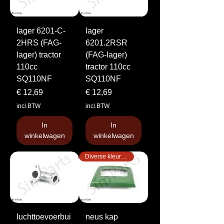
lager 6201-C-
lager
2HRS (FAG-
6201.2RSR
lager) tractor
(FAG-lager)
110cc
tractor 110cc
SQ110NF
SQ110NF
Prijs
Prijs
€ 12,69
€ 12,69
incl.BTW
incl.BTW
In
In
winkelwagen
winkelwagen
Diverse kleuren!
luchttoevoerbui
neus kap