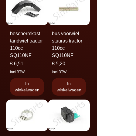
beschermkast
bus voorwiel
tandwiel tractor
stuuras tractor
110cc
110cc
SQ110NF
SQ110NF
Prijs
Prijs
€ 6,51
€ 5,20
incl.BTW
incl.BTW
In
In
winkelwagen
winkelwagen