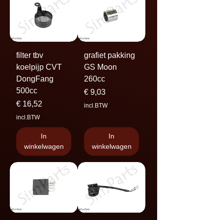
filter tbv
grafiet pakking
koelpijp CVT
GS Moon
DongFang
260cc
500cc
Prijs
€ 9,03
Prijs
€ 16,52
incl.BTW
incl.BTW
In
In
winkelwagen
winkelwagen