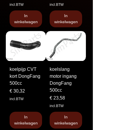
incl.BTW
incl.BTW
In
In
winkelwagen
winkelwagen
koelpijp CVT
koelslang
kort DongFang
motor ingang
500cc
DongFang
500cc
Prijs
€ 30,32
Prijs
€ 23,58
incl.BTW
incl.BTW
In
In
winkelwagen
winkelwagen