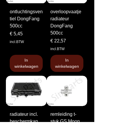
ontluchtingsven
overloopvaatje
tiel DongFang
radiateur
500cc
DongFang
500cc
Prijs
€ 5,45
Prijs
€ 22,57
incl.BTW
incl.BTW
In
In
winkelwagen
winkelwagen
radiateur incl.
remleiding t-
beschermkap
stuk GS Moon
DongFang
260cc