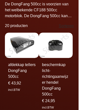
De DongFang 500cc is voorzien van
het welbekende CF188 500cc
motorblok. De DongFang 500cc kan
zowel offroad of on-road worden
20 producten
Sorteren
gebruikt. De DongFang 500cc valt in
hetzelfde segment als de XY, Renli,
Grizzly, Koyote, Destroyer, NBluck,
Rovach, CF Moto T500, Tension en
BXR_5 (Dasy 500cc).
afdekkap tellers
beschermkap
DongFang
licht-
500cc
richtingaanwijz
er hendel
Prijs
€ 43,92
DongFang
incl.BTW
500cc
Prijs
€ 24,95
incl.BTW