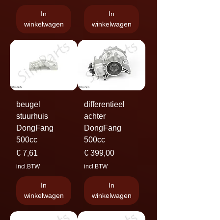
In
In
winkelwagen
winkelwagen
beugel
differentieel
stuurhuis
achter
DongFang
DongFang
500cc
500cc
Prijs
Prijs
€ 7,61
€ 399,00
incl.BTW
incl.BTW
In
In
winkelwagen
winkelwagen