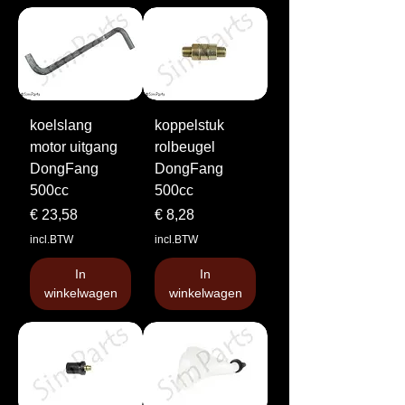
koelslang
koppelstuk
motor uitgang
rolbeugel
DongFang
DongFang
500cc
500cc
Prijs
Prijs
€ 23,58
€ 8,28
incl.BTW
incl.BTW
In
In
winkelwagen
winkelwagen