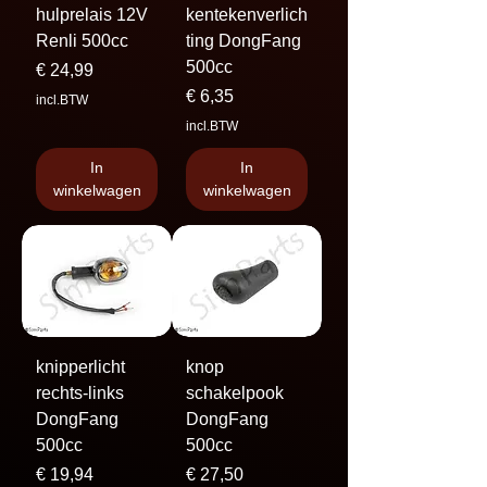
hulprelais 12V
kentekenverlich
Renli 500cc
ting DongFang
500cc
Prijs
€ 24,99
Prijs
€ 6,35
incl.BTW
incl.BTW
In
In
winkelwagen
winkelwagen
knipperlicht
knop
rechts-links
schakelpook
DongFang
DongFang
500cc
500cc
Prijs
Prijs
€ 19,94
€ 27,50