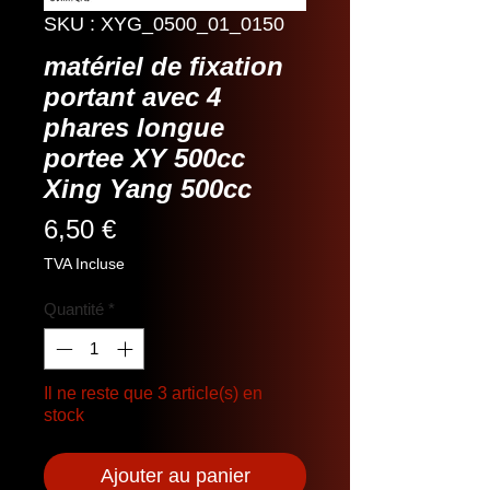
SKU : XYG_0500_01_0150
matériel de fixation
portant avec 4
phares longue
portee XY 500cc
Xing Yang 500cc
Prix
6,50 €
TVA Incluse
Quantité
*
Il ne reste que 3 article(s) en
stock
Ajouter au panier