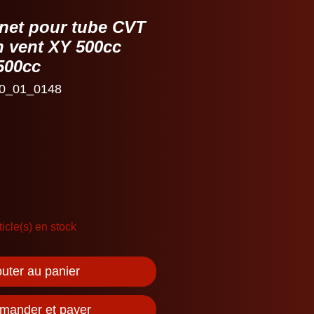
 net pour tube CVT
n vent XY 500cc
500cc
0_01_0148
ticle(s) en stock
outer au panier
ander et payer