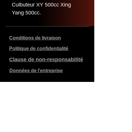
Culbuteur XY 500cc Xing
Yang 500cc.
Conditions de livraison
Politique de confidentialité
Clause de non-responsabilité
Données de l'entreprise
Les prix indiqués sont en €, TVA de 21% incluse, hors
frais d'expédition. Les commandes passées et payées
sont expédiées dans les 5 jours ouvrables.
Les commandes non payées expirent après 1 semaine.
Tous droits réservés.