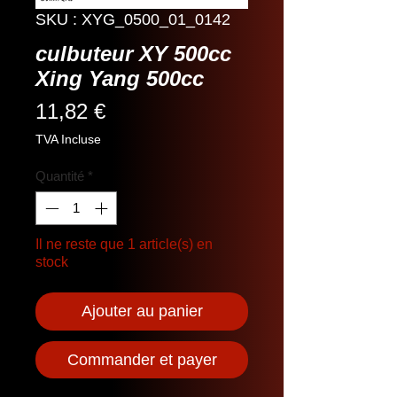
SKU : XYG_0500_01_0142
culbuteur XY 500cc
Xing Yang 500cc
Prix
11,82 €
TVA Incluse
Quantité
*
Il ne reste que 1 article(s) en
stock
Ajouter au panier
Commander et payer