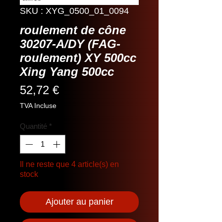
SKU : XYG_0500_01_0094
roulement de cône
30207-A/DY (FAG-
roulement) XY 500cc
Xing Yang 500cc
Prix
52,72 €
TVA Incluse
Quantité
*
Il ne reste que 4 article(s) en
stock
Ajouter au panier