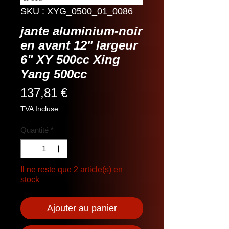
SKU : XYG_0500_01_0086
jante aluminium-noir
en avant 12" largeur
6" XY 500cc Xing
Yang 500cc
Prix
137,81 €
TVA Incluse
Quantité
*
Il ne reste que 2 article(s) en
stock
Ajouter au panier