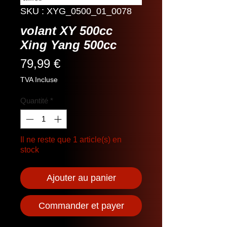
SKU : XYG_0500_01_0078
volant XY 500cc
Xing Yang 500cc
Prix
79,99 €
TVA Incluse
Quantité
*
Il ne reste que 1 article(s) en
stock
Ajouter au panier
Commander et payer