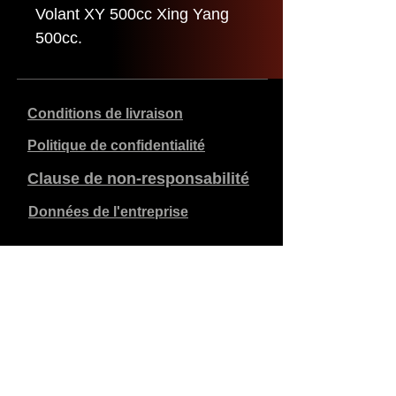
Volant XY 500cc Xing Yang
500cc.
Conditions de livraison
Politique de confidentialité
Clause de non-responsabilité
Données de l'entreprise
Les prix indiqués sont en €, TVA de 21% incluse, hors
frais d'expédition. Les commandes passées et payées
sont expédiées dans les 5 jours ouvrables.
Les commandes non payées expirent après 1 semaine.
Tous droits réservés.