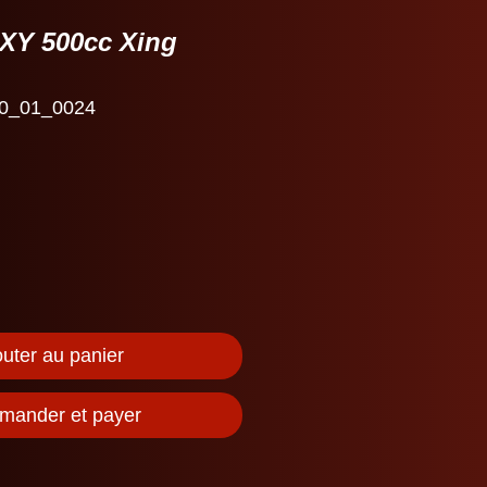
 XY 500cc Xing
0_01_0024
outer au panier
ander et payer