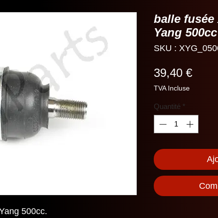
balle fusée
Yang 500cc
SKU : XYG_050
Prix
39,40 €
TVA Incluse
Quantité
*
Aj
Comm
 Yang 500cc.