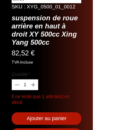
SKU : XYG_0500_01_0012
suspension de roue
arrière en haut à
droit XY 500cc Xing
Yang 500cc
Prix
82,52 €
TVA Incluse
Quantité
*
Il ne reste que 1 article(s) en
stock
Ajouter au panier