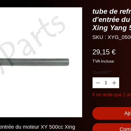
tube de ref
d'entrée d
Xing Yang 
SKU : XYG_050
Prix
29,15 €
TVA Incluse
Quantité
*
Il ne reste que 1 ar
Aj
'entrée du moteur XY 500cc Xing
Comm