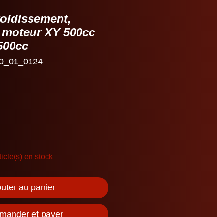
roidissement,
u moteur XY 500cc
500cc
0_01_0124
ticle(s) en stock
outer au panier
ander et payer