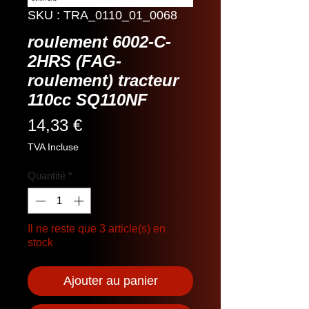
SKU : TRA_0110_01_0068
roulement 6002-C-
2HRS (FAG-
roulement) tracteur
110cc SQ110NF
Prix
14,33 €
TVA Incluse
Quantité
*
Il ne reste que 3 article(s) en
stock
Ajouter au panier