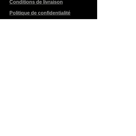
Conditions de livraison
Politique de confidentialité
Clause de non-responsabilité
Données de l'entreprise
Les prix indiqués sont en €, TVA de 21% incluse, hors
frais d'expédition. Les commandes passées et payées
sont expédiées dans les 5 jours ouvrables.
Les commandes non payées expirent après 1 semaine.
Tous droits réservés.
Modifications détaillées réservées.
Copyright SimCat BV
2010 - 2026
.