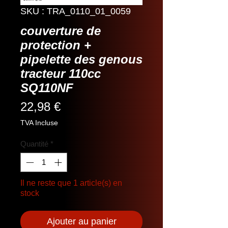
SKU : TRA_0110_01_0059
couverture de
protection +
pipelette des genous
tracteur 110cc
SQ110NF
Prix
22,98 €
TVA Incluse
Quantité
*
Il ne reste que 1 article(s) en
stock
Ajouter au panier