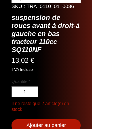
SKU : TRA_0110_01_0036
suspension de
roues avant à droit-à
gauche en bas
tracteur 110cc
SQ110NF
Prix
13,02 €
TVA Incluse
Quantité
*
Il ne reste que 2 article(s) en
stock
Ajouter au panier