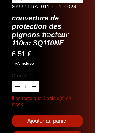
SKU : TRA_0110_01_0024
couverture de
protection des
pignons tracteur
110cc SQ110NF
Prix
6,51 €
TVA Incluse
Quantité
*
Il ne reste que 1 article(s) en
stock
Ajouter au panier