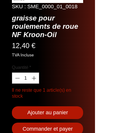
SKU : SME_0000_01_0018
graisse pour
roulements de roue
NF Kroon-Oil
Prix
12,40 €
TVA Incluse
Quantité
*
Il ne reste que 1 article(s) en
stock
Ajouter au panier
Commander et payer