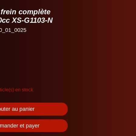
 frein complète
0cc XS-G1103-N
0_01_0025
ticle(s) en stock
outer au panier
ander et payer