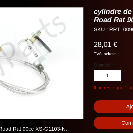
cylindre de
Road Rat 9
SKU : RRT_009
Prix
28,01 €
TVA Incluse
Quantité
*
Il ne reste que 1 ar
Aj
Comm
e Road Rat 90cc XS-G1103-N.