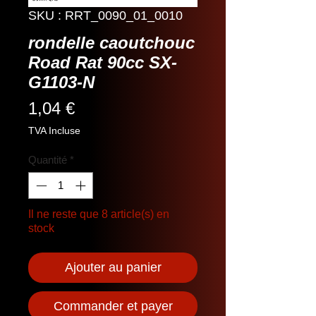
SKU : RRT_0090_01_0010
rondelle caoutchouc
Road Rat 90cc SX-
G1103-N
Prix
1,04 €
TVA Incluse
Quantité
*
Il ne reste que 8 article(s) en
stock
Ajouter au panier
Commander et payer