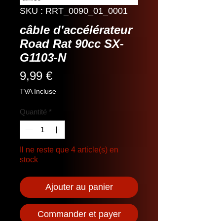
SKU : RRT_0090_01_0001
câble d'accélérateur
Road Rat 90cc SX-
G1103-N
Prix
9,99 €
TVA Incluse
Quantité
*
Il ne reste que 4 article(s) en
stock
Ajouter au panier
Commander et payer