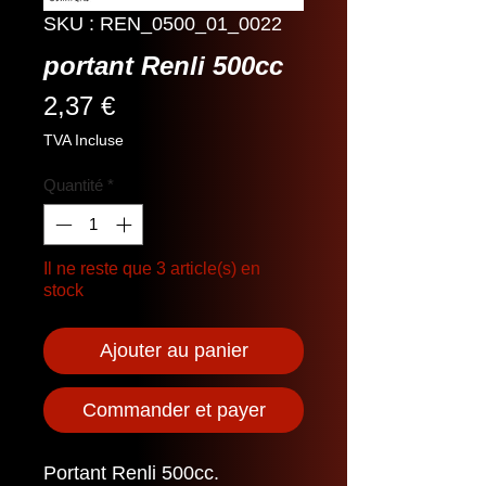
SKU : REN_0500_01_0022
portant Renli 500cc
Prix
2,37 €
TVA Incluse
Quantité
*
Il ne reste que 3 article(s) en
stock
Ajouter au panier
Commander et payer
Portant Renli 500cc.