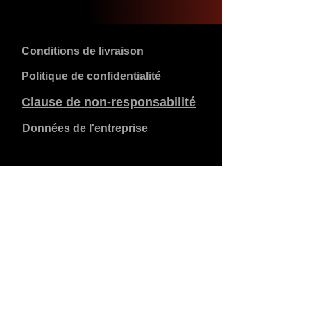
Conditions de livraison
Politique de confidentialité
Clause de non-responsabilité
Données de l'entreprise
Les prix indiqués sont en €, TVA de 21% incluse, hors
frais d'expédition. Les commandes passées et payées
sont expédiées dans les 5 jours ouvrables.
Les commandes non payées expirent après 1 semaine.
Tous droits réservés.
Modifications détaillées réservées.
Copyright SimCat BV
2010 - 2026
.