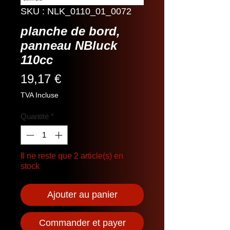
SKU : NLK_0110_01_0072
planche de bord,
panneau NBluck
110cc
Prix
19,17 €
TVA Incluse
Quantité
*
Il ne reste que 2 article(s) en
stock
Ajouter au panier
Commander et payer