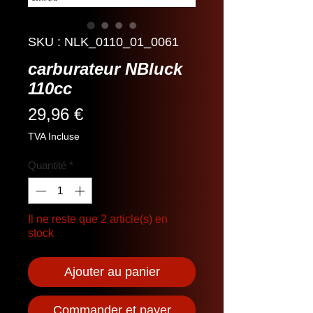
SKU : NLK_0110_01_0061
carburateur NBluck
110cc
Prix
29,96 €
TVA Incluse
Quantité
*
Il ne reste que 2 article(s) en
stock
Ajouter au panier
Commander et payer