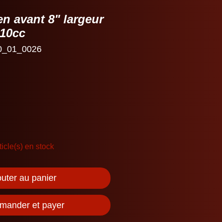
en avant 8" largeur
110cc
0_01_0026
ticle(s) en stock
outer au panier
ander et payer