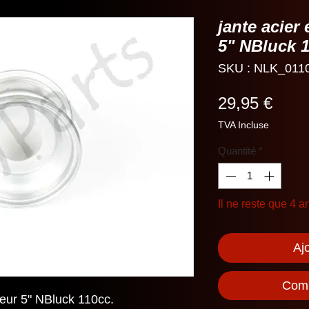
jante acier 
5" NBluck 
SKU : NLK_011
Prix
29,95 €
TVA Incluse
Quantité
*
Il ne reste que 4 ar
Aj
Comm
geur 5" NBluck 110cc.