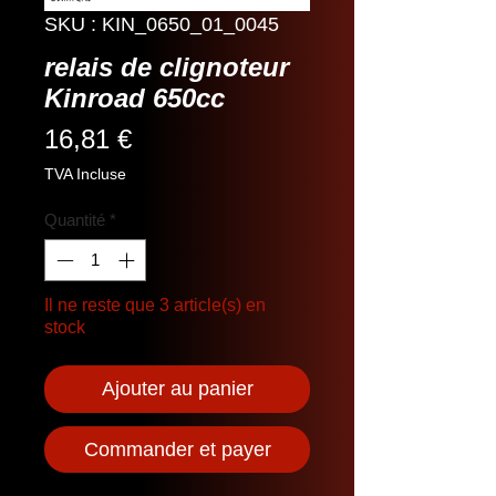
SKU : KIN_0650_01_0045
relais de clignoteur
Kinroad 650cc
Prix
16,81 €
TVA Incluse
Quantité
*
Il ne reste que 3 article(s) en
stock
Ajouter au panier
Commander et payer