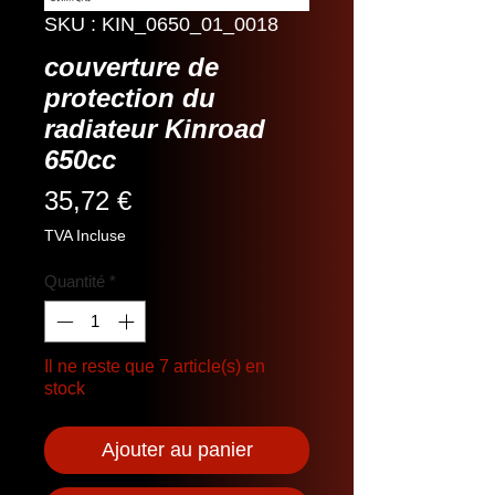
SKU : KIN_0650_01_0018
couverture de
protection du
radiateur Kinroad
650cc
Prix
35,72 €
TVA Incluse
Quantité
*
Il ne reste que 7 article(s) en
stock
Ajouter au panier