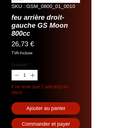
SKU : GSM_0800_01_0010
feu arrière droit-
gauche GS Moon
800cc
Prix
26,73 €
TVA Incluse
Quantité
*
Il ne reste que 2 article(s) en
stock
Ajouter au panier
Commander et payer