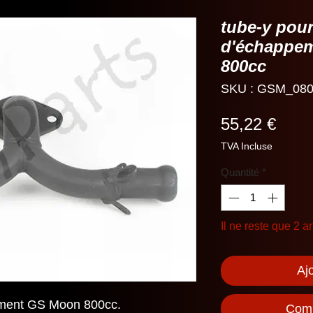
tube-y pour
d'échappe
800cc
SKU : GSM_080
Prix
55,22 €
TVA Incluse
Quantité
*
Il ne reste que 2 ar
Aj
ement GS Moon 800cc.
Comm