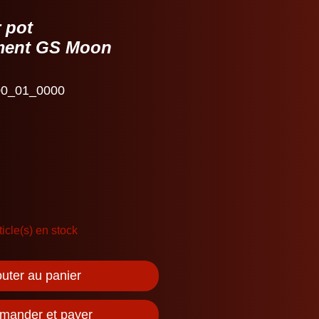
 pot
ment GS Moon
0_01_0000
ticle(s) en stock
outer au panier
ander et payer