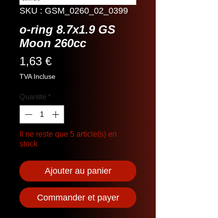
SKU : GSM_0260_02_0399
o-ring 8.7x1.9 GS
Moon 260cc
Prix
1,63 €
TVA Incluse
Quantité
*
Il ne reste que 5 article(s) en
stock
Ajouter au panier
Commander et payer