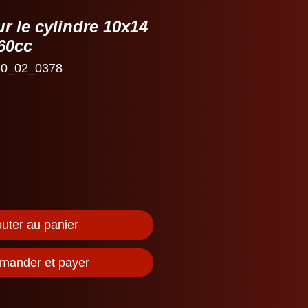
ur le cylindre 10x14
60cc
0_02_0378
outer au panier
ander et payer