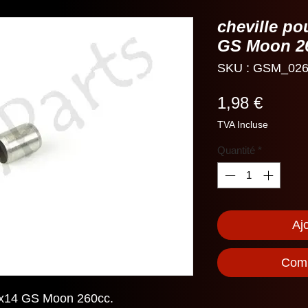
cheville po
GS Moon 2
SKU : GSM_026
Prix
1,98 €
TVA Incluse
Quantité
*
Aj
Comm
10x14 GS Moon 260cc.