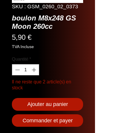
SKU : GSM_0260_02_0373
boulon M8x248 GS
Moon 260cc
Prix
5,90 €
TVA Incluse
Quantité
*
Il ne reste que 2 article(s) en
stock
Ajouter au panier
Commander et payer