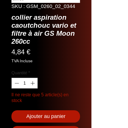
SKU : GSM_0260_02_0344
collier aspiration
caoutchouc vario et
filtre à air GS Moon
260cc
Prix
4,84 €
TVA Incluse
Quantité
*
Il ne reste que 5 article(s) en
stock
Ajouter au panier