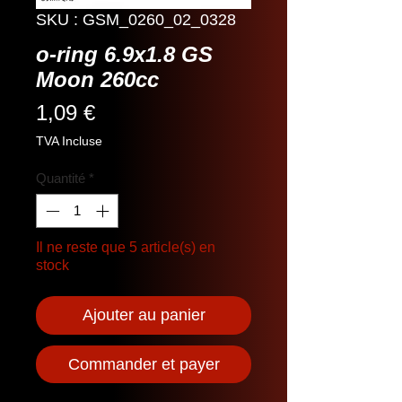
SKU : GSM_0260_02_0328
o-ring 6.9x1.8 GS
Moon 260cc
Prix
1,09 €
TVA Incluse
Quantité
*
Il ne reste que 5 article(s) en
stock
Ajouter au panier
Commander et payer