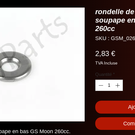
rondelle de
soupape e
260cc
SKU : GSM_026
Prix
2,83 €
TVA Incluse
Quantité
*
Aj
Comm
upape en bas GS Moon 260cc.