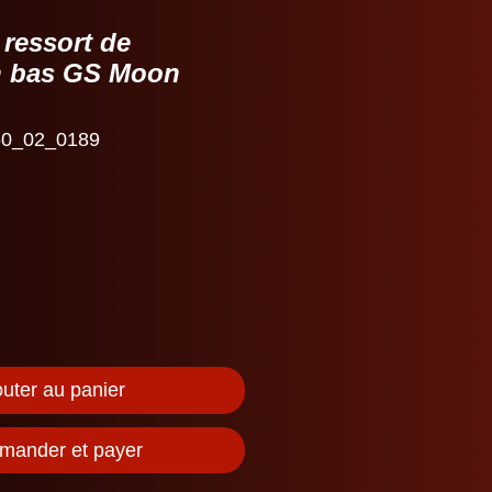
 ressort de
n bas GS Moon
0_02_0189
outer au panier
ander et payer