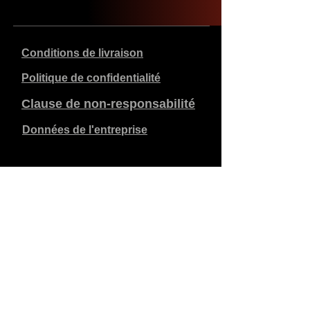
Conditions de livraison
Politique de confidentialité
Clause de non-responsabilité
Données de l'entreprise
Les prix indiqués sont en €, TVA de 21% incluse, hors
frais d'expédition. Les commandes passées et payées
sont expédiées dans les 5 jours ouvrables.
Les commandes non payées expirent après 1 semaine.
Tous droits réservés.
Modifications détaillées réservées.
Copyright SimCat BV
2010 - 2026
.