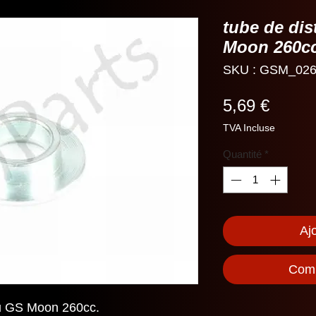
tube de di
Moon 260c
SKU : GSM_026
Prix
5,69 €
TVA Incluse
Quantité
*
Aj
Comm
u GS Moon 260cc.