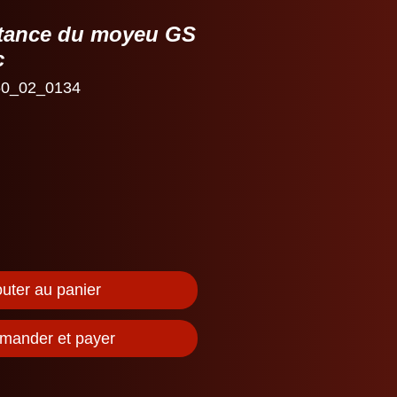
stance du moyeu GS
c
0_02_0134
outer au panier
ander et payer