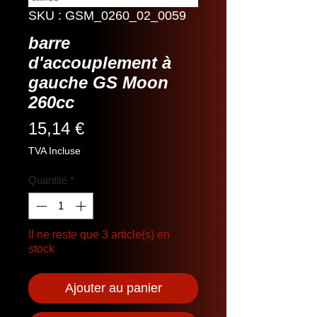
SKU : GSM_0260_02_0059
barre
d'accouplement à
gauche GS Moon
260cc
Prix
15,14 €
TVA Incluse
Quantité
*
Il ne reste que 3 article(s) en
stock
Ajouter au panier