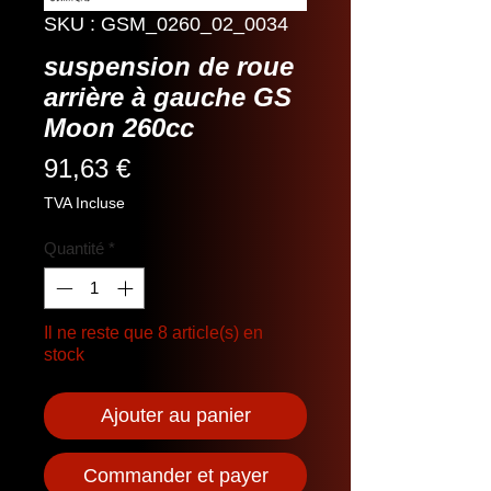
SKU : GSM_0260_02_0034
suspension de roue
arrière à gauche GS
Moon 260cc
Prix
91,63 €
TVA Incluse
Quantité
*
Il ne reste que 8 article(s) en
stock
Ajouter au panier
Commander et payer