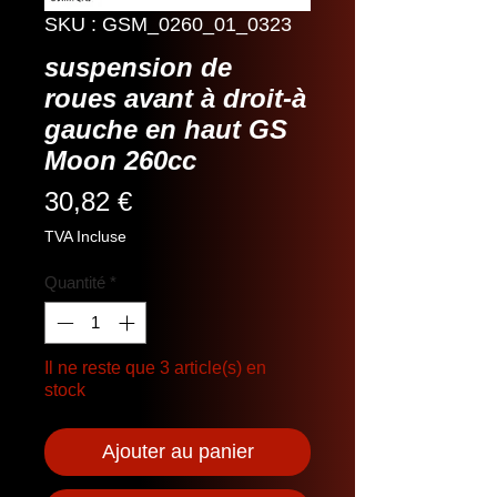
SKU : GSM_0260_01_0323
suspension de
roues avant à droit-à
gauche en haut GS
Moon 260cc
Prix
30,82 €
TVA Incluse
Quantité
*
Il ne reste que 3 article(s) en
stock
Ajouter au panier