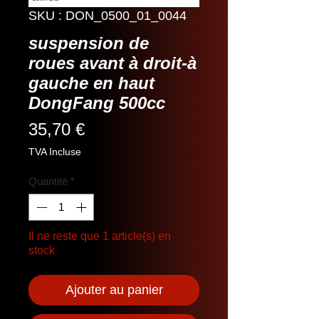
SKU : DON_0500_01_0044
suspension de
roues avant à droit-à
gauche en haut
DongFang 500cc
Prix
35,70 €
TVA Incluse
Quantité
*
Il ne reste que 1 article(s) en
stock
Ajouter au panier