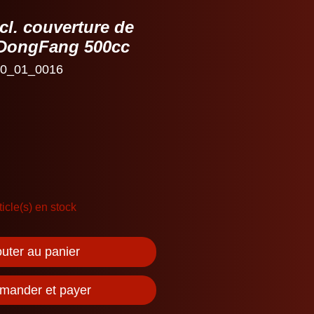
ncl. couverture de
 DongFang 500cc
0_01_0016
ticle(s) en stock
outer au panier
ander et payer