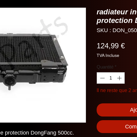
radiateur i
protection
SKU : DON_050
Prix
124,99 €
TVA Incluse
Quantité
*
Il ne reste que 2 ar
Aj
Comm
 de protection DongFang 500cc.