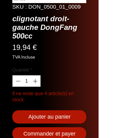
SKU : DON_0500_01_0009
clignotant droit-
gauche DongFang
500cc
Prix
19,94 €
TVA Incluse
Quantité
*
Il ne reste que 4 article(s) en
stock
Ajouter au panier
Commander et payer